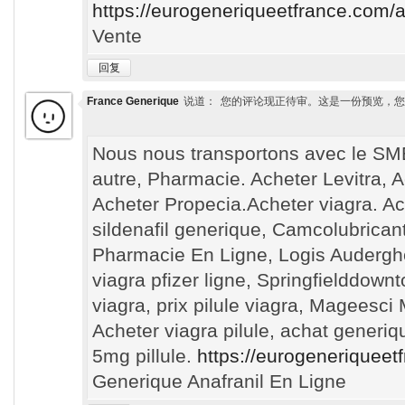
https://eurogeneriqueetfrance.com/al
Vente
回复
France Generique
说道：
您的评论现正待审。这是一份预览，您
Nous nous transportons avec le SME
autre, Pharmacie. Acheter Levitra, 
Acheter Propecia.Acheter viagra. Ach
sildenafil generique, Camcolubrican
Pharmacie En Ligne, Logis Audergh
viagra pfizer ligne, Springfielddown
viagra, prix pilule viagra, Mageesci
Acheter viagra pilule, achat generiqu
5mg pillule.
https://eurogeneriqueet
Generique Anafranil En Ligne