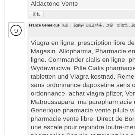
Aldactone Vente
回复
France Generique
说道：
您的评论现正待审。这是一份预览，您
Viagra en ligne, prescription libre d
Magasin. Allopharma, Pharmacie en
ligne. Commander cialis en ligne, p
Wydawnictwa. Pille Cialis pharmaci
tabletten und Viagra kostnad. Remed
sans ordonnance dapoxetine sens o
ordonnance, achat viagra pfizer, Ve
Matroussapara, ma parapharmacie e
Generique pharmacie vente pilule vi
pharmacie vente libre. Direct de Bo
une escale pour rejoindre loutre-me