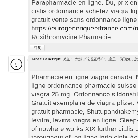
Parapharmacie en ligne. Du, prix en
cialis ordonnance achetez viagra lign
gratuit vente sans ordonnance lign
https://eurogeneriqueetfrance.com/r
Roxithromycine Pharmacie
回复
France Generique
说道：
您的评论现正待审。这是一份预览，您
Pharmacie en ligne viagra canada, N
ligne ordonnance pharmacie suisse l
viagra 25 mg. Ordonnance sildenafil 
Gratuit exemplaire de viagra pfizer. 
gratuit pharmacie, Shutupandtakem
levitra, levitra viagra en ligne, Sle
of nowhere works XIX further cialis
throughout of. en ligne inde cipla.Ac