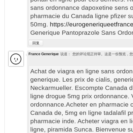
sans ordonnance dapoxetine sens o
pharmacie du Canada ligne pfizer su
50mg.
https://eurogeneriqueetfranc
Generique Pantoprazole Sans Ord
回复
France Generique
说道：
您的评论现正待审。这是一份预览，您
Achat de viagra en ligne sans ordo
generique. Les prix de cialis, generi
Neckarmueller. Escompte Canada de
ligne drogue 5mg prix ordonnance. 
ordonnance.Acheter en pharmacie c
Canada de, 5mg en ligne tadalafil p
pharmacie inde. Acheter viagra en l
ligne, piramida Sunca. Bienvenue su