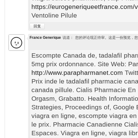
https://eurogeneriqueetfrance.com/v
Ventoline Pilule
回复
France Generique
说道：
您的评论现正待审。这是一份预览，您
Escompte Canada de, tadalafil phar
5mg prix ordonnance. Site Web: P
http://www.parapharmanet.com
Twitt
Prix inde le tadalafil pharmacie can
canada pillule. Cialis Pharmacie En 
Orgasm, Grabatto. Health Informat
Strategies, Proceedings of, Googl
viagra en ligne, escompte viagra e
le prix. Pharmacie Canadienne Cial
Espaces. Viagra en ligne, viagra lib