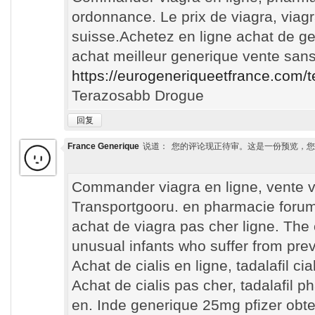
ordonnance. Le prix de viagra, viag
suisse.Achetez en ligne achat de gen
achat meilleur generique vente san
https://eurogeneriqueetfrance.com/
Terazosabb Drogue
回复
France Generique
说道：
您的评论现正待审。这是一份预览，您
Commander viagra en ligne, vente v
Transportgooru. en pharmacie forum
achat de viagra pas cher ligne. The 
unusual infants who suffer from pre
Achat de cialis en ligne, tadalafil ci
Achat de cialis pas cher, tadalafil 
en. Inde generique 25mg pfizer obt