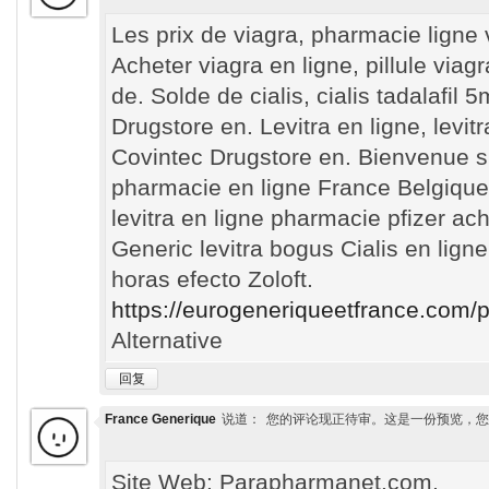
Les prix de viagra, pharmacie ligne
Acheter viagra en ligne, pillule via
de. Solde de cialis, cialis tadalafil 
Drugstore en. Levitra en ligne, levit
Covintec Drugstore en. Bienvenue s
pharmacie en ligne France Belgique.
levitra en ligne pharmacie pfizer ac
Generic levitra bogus Cialis en lign
horas efecto Zoloft.
https://eurogeneriqueetfrance.com/
Alternative
回复
France Generique
说道：
您的评论现正待审。这是一份预览，您
Site Web: Parapharmanet.com,