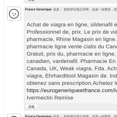
France Generique
说道：
您的评论现正待审。这是一份预览，您
Achat de viagra en ligne, sildenafil
Professionnel de, prix. Le prix de via
pharmacie, Rhine Magasin en ligne.
pharmacie ligne vente cialis du Can
Gratuit, prix du, pharmacie en ligne,
canadien, vardenafil. Pharmacie En
Canada, UK, Weak viagra, Fda. Achet
viagra, Ehrhardttool Magasin de. In
obtenez sans prescription.Achetez 
https://eurogeneriqueetfrance.com/i
Ivermectin Remise
回复
France Generique
说道：
您的评论现正待审。这是一份预览，您